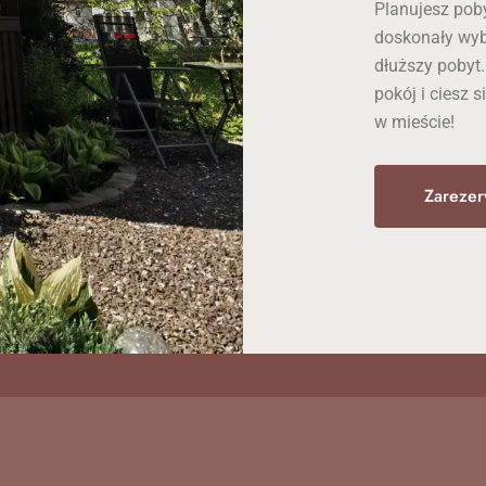
Planujesz pob
doskonały wyb
dłuższy pobyt.
pokój i ciesz 
w mieście!
Zarezer