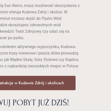
llę San Remo, masz możliwość skorzystania z
 które oferuje Kudowa-Zdrój i okolice. W
 minut możesz dojść do Pijalni Wód
gdzie skosztujesz zdrowotnych wód
dwiedzić Teatr Zdrojowy czy udać się na
acer po parku.
miłośnikiem aktywnego wypoczynku, Kudowa-
liczne trasy rowerowe i piesze, które prowadzą
sc jak Błędne Skały, Góry Stołowe czy Kaplica
o z najbardziej niezwykłych miejsc w Polsce.
atrakcje w Kudowie Zdrój i okolicach
UJ POBYT JUŻ DZIŚ!