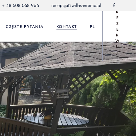
Z
+ 48 508 058 966
recepcja@willasanremo.pl
f
A
CS
R
E
DE
Z
CZĘSTE PYTANIA
KONTAKT
PL
E
EN
R
W
U
CS
J
DE
EN