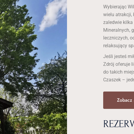
Wybierając Wi
wielu atrakcji,
zaledwie kilka
Mineralnych, 
leczniczych, o
relaksujący sp
Jeśli jesteś 
Zdrój oferuje 
do takich miej
Czaszek – jedn
Zobacz 
REZERW