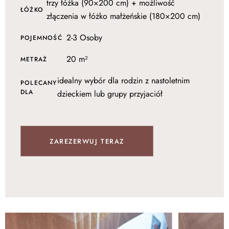
trzy łóżka (90×200 cm) + możliwość
ŁÓŻKO
złączenia w łóżko małżeńskie (180×200 cm)
2-3 Osoby
POJEMNOŚĆ
20 m²
METRAŻ
idealny wybór dla rodzin z nastoletnim
POLECANY
DLA
dzieckiem lub grupy przyjaciół
ZAREZERWUJ TERAZ