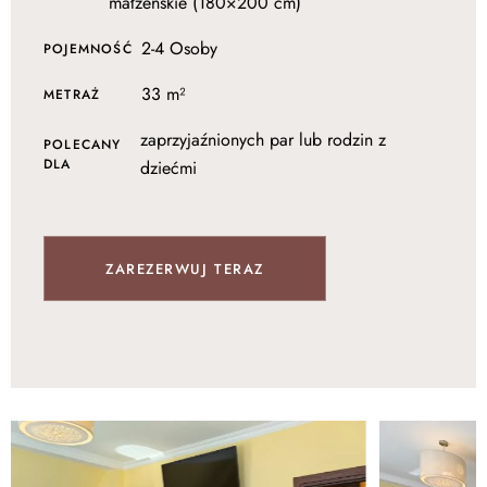
małżeńskie (180×200 cm)
2-4 Osoby
POJEMNOŚĆ
33 m²
METRAŻ
zaprzyjaźnionych par lub rodzin z
POLECANY
DLA
dziećmi
ZAREZERWUJ TERAZ