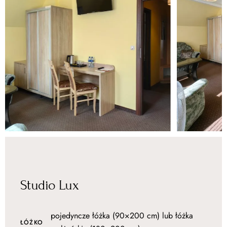
Studio Lux
pojedyncze łóżka (90×200 cm) lub łóżka
ŁÓŻKO