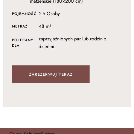
małżeńskie (180×200 cm)
2-6 Osoby
POJEMNOŚĆ
48 m²
METRAŻ
zaprzyjaźnionych par lub rodzin z
POLECANY
DLA
dziećmi
ZAREZERWUJ TERAZ
Grupa SoftwareSystem