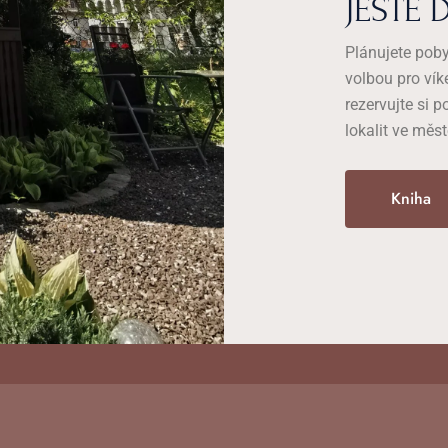
JEŠTĚ 
Plánujete pob
volbou pro vík
rezervujte si p
lokalit ve měst
Kniha