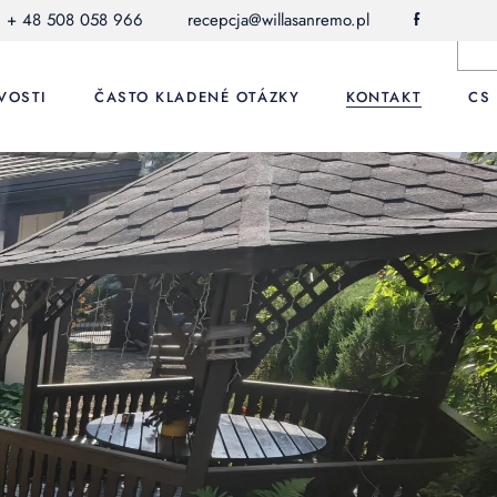
+ 48 508 058 966
recepcja@willasanremo.pl
f
PL
DE
VOSTI
ČASTO KLADENÉ OTÁZKY
KONTAKT
CS
EN
PL
DE
EN