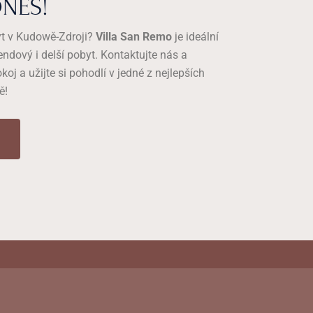
DNES!
yt v Kudowě-Zdroji?
Villa San Remo
je ideální
endový i delší pobyt. Kontaktujte nás a
okoj a užijte si pohodlí v jedné z nejlepších
ě!