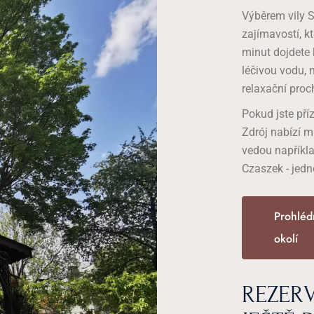
Výběrem vily
zajímavostí, kt
minut dojdete
léčivou vodu, 
relaxační proc
Pokud jste pří
Zdrój nabízí mn
vedou napříkla
Czaszek - jedn
Prohléd
okolí
REZERV