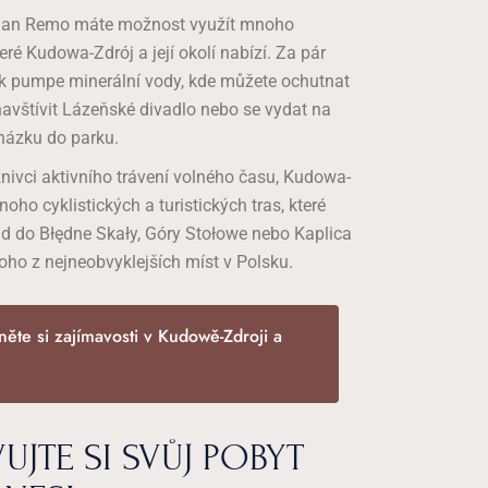
 San Remo máte možnost využít mnoho
eré Kudowa-Zdrój a její okolí nabízí. Za pár
 k pumpe minerální vody, kde můžete ochutnat
navštívit Lázeňské divadlo nebo se vydat na
házku do parku.
znivci aktivního trávení volného času, Kudowa-
oho cyklistických a turistických tras, které
d do Błędne Skały, Góry Stołowe nebo Kaplica
oho z nejneobvyklejších míst v Polsku.
něte si zajímavosti v Kudowě-Zdroji a
UJTE SI SVŮJ POBYT