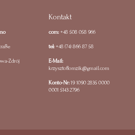
Kontakt
emo
com:
+48 508 058 966
traße
tel:
+48 (74) 866 87 58
owa-Zdrój
E-Mail:
krzysztoflomzik@gmail.com
Konto-Nr:
19 1090 2835 0000
0001 5143 2796